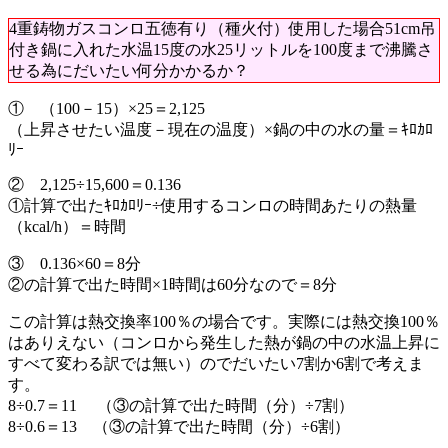
4重鋳物ガスコンロ五徳有り（種火付）
使用した場合51cm吊
付き鍋に入れた水温15度の水25リットルを100度まで沸騰さ
せる為にだいたい何分かかるか？
①
（100－15）×25＝2,125
（上昇させたい温度－現在の温度）×鍋の中の水の量＝ｷﾛｶﾛ
ﾘｰ
②
2,125÷15,600＝0.136
①計算で出たｷﾛｶﾛﾘｰ÷使用するコンロの時間あたりの熱量
（kcal/h）＝時間
③
0.136×60＝8分
②の計算で出た時間×1時間は60分なので＝8分
この計算は熱交換率100％の場合です。実際には熱交換100％
はありえない（コンロから発生した熱が鍋の中の水温上昇に
すべて変わる訳では無い）のでだいたい7割か6割で考えま
す。
8÷0.7＝11
（③の計算で出た時間（分）÷7割）
8÷0.6＝13
（③の計算で出た時間（分）÷6割）