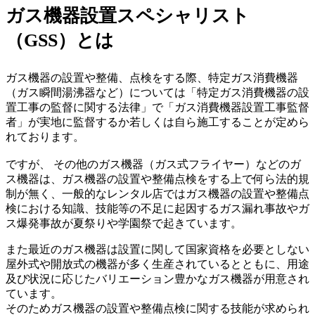
ガス機器設置スペシャリスト
（GSS）とは
ガス機器の設置や整備、点検をする際、特定ガス消費機器
（ガス瞬間湯沸器など）については「特定ガス消費機器の設
置工事の監督に関する法律」で「ガス消費機器設置工事監督
者」が実地に監督するか若しくは自ら施工することが定めら
れております。
ですが、 その他のガス機器（ガス式フライヤー）などのガ
ス機器は、ガス機器の設置や整備点検をする上で何ら法的規
制が無く、一般的なレンタル店ではガス機器の設置や整備点
検における知識、技能等の不足に起因するガス漏れ事故やガ
ス爆発事故が夏祭りや学園祭で起きています。
また最近のガス機器は設置に関して国家資格を必要としない
屋外式や開放式の機器が多く生産されているとともに、用途
及び状況に応じたバリエーション豊かなガス機器が用意され
ています。
そのためガス機器の設置や整備点検に関する技能が求められ