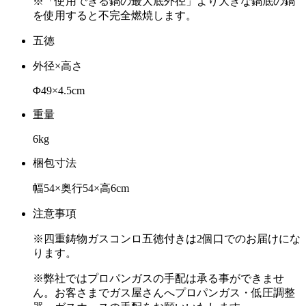
※「使用できる鍋の最大底外径」より大きな鍋底の鍋
を使用すると不完全燃焼します。
五徳
外径×高さ
Φ49×4.5cm
重量
6kg
梱包寸法
幅54×奥行54×高6cm
注意事項
※四重鋳物ガスコンロ五徳付きは2個口でのお届けにな
ります。
※弊社ではプロパンガスの手配は承る事ができませ
ん。お客さまでガス屋さんへプロパンガス・低圧調整