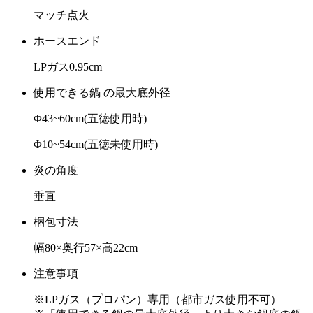
マッチ点火
ホースエンド
LPガス0.95cm
使用できる鍋 の最大底外径
Φ43~60cm(五徳使用時)
Φ10~54cm(五徳未使用時)
炎の角度
垂直
梱包寸法
幅80×奥行57×高22cm
注意事項
※LPガス（プロパン）専用（都市ガス使用不可）