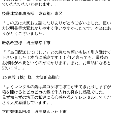
ていただいたいと存じます。」
後藤建築事務所様 東京都江東区
「この度は大変お世話になりありがとうございました。
使い
方説明書等大変わかりやすく使いやすかったです。
本当にあ
りがとうございました。」
匿名希望様 埼玉県幸手市
「
『当日配送してほしい』との急なお願いも快く引き受けて
下さいました！
本当に感謝です！！ 何と言っても、
最後の
お掃除が不要というのが助かります。
また、お世話になると
思います。」
TN建設（株）様 大阪府高槻市
「
よくレンタルの鍋は黒コゲぼこぼこが出てきたりしますが
箱を開けるとピカピカの鍋で手入れの良さに感激でした。
見ず知らずの埼玉の私達に安心感を添えてレンタルしてくだ
さり大変感謝しています。」
下町若連島田様 埼玉県さいたま市