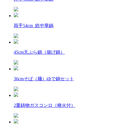
両手54cm 鉄中華鍋
45cm天ぷら鍋（揚げ鍋）
36cmそば（麺）ゆで鍋セット
2重鋳物ガスコンロ（種火付）