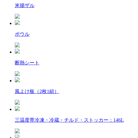
米揚ザル
ボウル
断熱シート
風よけ板（2枚1組）
三温度帯冷凍・冷蔵・チルド・ストッカー：146L