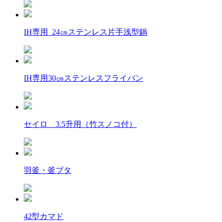
IH専用 24㎝ステンレス片手浅型鍋
IH専用30㎝ステンレスフライパン
セイロ 3.5升用（竹スノコ付）
羽釜・釜ブタ
42型カマド