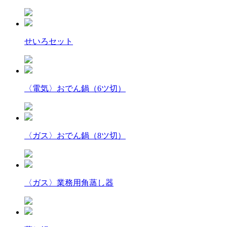
せいろセット
〈電気〉おでん鍋（6ツ切）
〈ガス〉おでん鍋（8ツ切）
〈ガス〉業務用角蒸し器